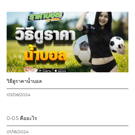
วิธีดูราคาน้ำบอล
03/06/2024
0-0.5 คืออะไร
01/18/2024