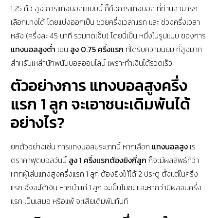
1.25 คือ สูง
การแทงบอลแแบบนี้ ก็คือการแทงบอล ที่ท่านสามารถ
เลือกแทงได้ โดยแบ่งออกเป็น ช่วยครึ่งเวลาแรก และ ช่วงครึ่งเวลา
หลัง (ครึ่งละ 45 นาที รวมทดเจ็บ) โดยนี่เป็น หนึ่งในรูปแบบ ของการ
แทงบอลสูงต่ำ
เช่น
สูง 0.75 ครึ่งแรก
ที่ได้รับความนิยม ที่สูงมาก
สำหรับเหล่านักพนันบอลออนไลน์ เพราะทำเงินได้รวดเร็ว
ตัวอย่างการ แทงบอลสูงครึ่ง
แรก 1 ลูก จะเอาชนะเดิมพันได้
อย่างไร?
ยกตัวอย่างเช่น การแทงบอลประเภทนี้ หากเลือก
แทงบอลสูง
เร
ตราคาฟุตบอลวันนี้
สูง 1 ครึ่งแรกต้องยิงกี่ลูก
ก็จะมีผลลัพธ์ที่ว่า
หากผู้เล่นแทงสูงครึ่งแรก 1 ลูก ต้องยิงให้ได้ 2 ประตู ตั้งแต่ในครึ่ง
แรก จึงจะได้เงิน หากนำแค่ 1 ลูก จะเป็นโมฆะ และหากว่ามีผลจบครึ่ง
แรก เป็นเสมอ หรือแพ้ จะเสียเดิมพันทันที